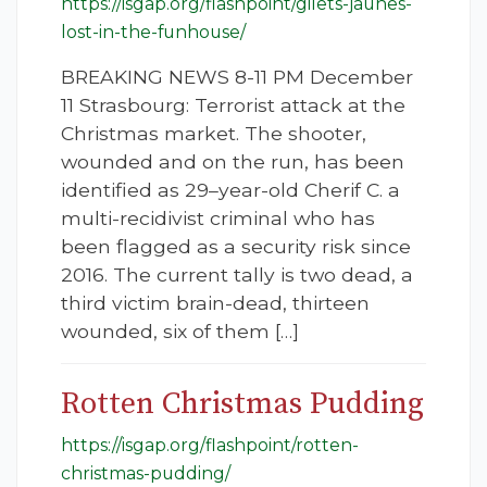
https://isgap.org/flashpoint/gilets-jaunes-
lost-in-the-funhouse/
BREAKING NEWS 8-11 PM December
11 Strasbourg: Terrorist attack at the
Christmas market. The shooter,
wounded and on the run, has been
identified as 29–year-old Cherif C. a
multi-recidivist criminal who has
been flagged as a security risk since
2016. The current tally is two dead, a
third victim brain-dead, thirteen
wounded, six of them […]
Rotten Christmas Pudding
https://isgap.org/flashpoint/rotten-
christmas-pudding/