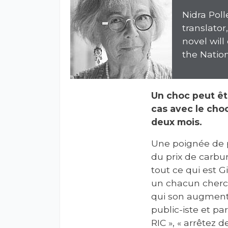
Nidra Poll
translator
novel will
the Natio
Un choc peut êtr
cas avec le cho
deux mois.
Une poignée de p
du prix de carbur
tout ce qui est G
un chacun cherch
qui son augmente
public-iste et pa
RIC », « arrêtez d