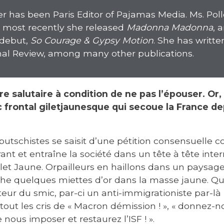
er has been Paris Editor of Pajamas Media. Ms. Pol
, most recently she released
Madonna Madonna
, 
 debut,
So Courage & Gypsy Motion
. She has writte
nal Review, among many other publications.
e salutaire à condition de ne pas l’épouser. Or, 
c frontal giletjaunesque qui secoue la France de
utschistes se saisit d’une pétition consensuelle c
ant et entraîne la société dans un tête à tête int
ilet Jaune. Orpailleurs en haillons dans un paysag
e quelques miettes d’or dans la masse jaune. Qui 
ur du smic, par-ci un anti-immigrationiste par-là 
rtout les cris de « Macron démission ! », « donnez-no
e nous imposer et restaurez l’ISF ! ».