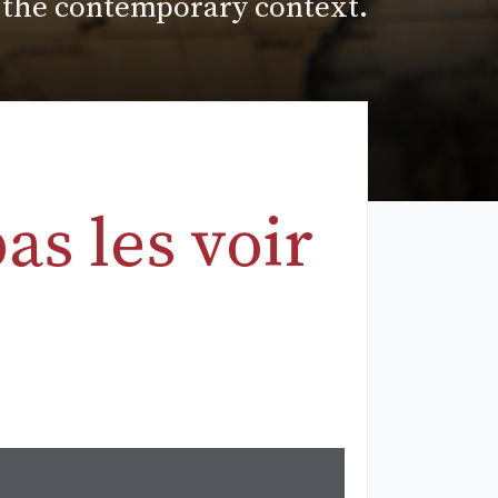
n the contemporary context.
as les voir