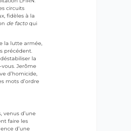
itation LFIRN.
s circuits
, fidèles à la
ion
de facto
qui
e la lutte armée,
ns précédent.
éstabiliser la
ez-vous. Jerôme
ive d’homicide,
des mots d’ordre
s, venus d’une
nt faire les
idence d’une