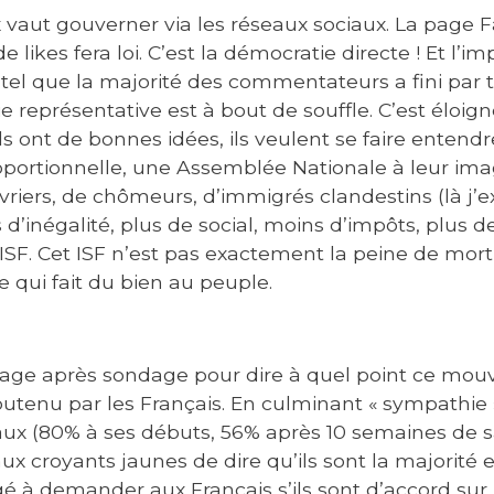
x vaut gouverner via les réseaux sociaux. La page 
de likes fera loi. C’est la démocratie directe ! Et l’i
 tel que la majorité des commentateurs a fini par 
ie représentative est à bout de souffle. C’est éloign
s ont de bonnes idées, ils veulent se faire entendr
portionnelle, une Assemblée Nationale à leur ima
iers, de chômeurs, d’immigrés clandestins (là j’ex
’inégalité, plus de social, moins d’impôts, plus de
’ISF. Cet ISF n’est pas exactement la peine de mort,
e qui fait du bien au peuple.
age après sondage pour dire à quel point ce mou
outenu par les Français. En culminant « sympathie »
taux (80% à ses débuts, 56% après 10 semaines de 
ux croyants jaunes de dire qu’ils sont la majorité
é à demander aux Français s’ils sont d’accord sur 