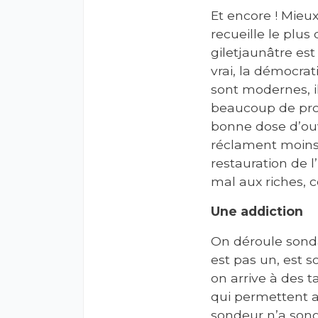
Et encore ! Mieu
recueille le plus 
giletjaunâtre est
vrai, la démocrat
sont modernes, il
beaucoup de pro
bonne dose d’ouvr
réclament moins d
restauration de l
mal aux riches, c
Une addiction
On déroule sond
est pas un, est s
on arrive à des 
qui permettent a
sondeur n’a song