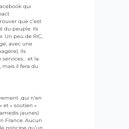
Facebook qui
mpact
trouver que c’est
é du peuple. Ils
e. Un peu de RIC,
ge, avec une
agère). Ils
 services… et la
 mais il fera du
vement ,qui n’en
 et « soutien »
samedis jaunes)
 en France. Aucun
le principe qu’un