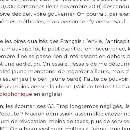
00,000 personnes (le 17 novembre 2018) descendu
doive décider, voire gouverner. On pourrait, par ex
mêmes méthodes, mais personne n’y pense. Sauf… 
 les pires qualités des Français : l’envie, l’anticap
, la mauvaise foi, le petit esprit et, en l’occurrence, l
embre il ne se passe rien d’intéressant en dehors 
st une addiction. On essaie, j’essaie de me détourn
alité jaune monotone, de regarder ailleurs, mais c’e
est en jeu (le péril jaune pardi). Faute de pouvoir l
is au moins penser la chose. (Voir un
texte
et la tr
adiophonique
en anglais)
-on, les écouter, ces GJ. Trop longtemps négligés, i
ô j’écoute ? Macron démission, assemblée citoyenne
dum de révocation, moins de taxes, plus de services
ISF. On a beau expliquer, chiffres à l’appui, que fau