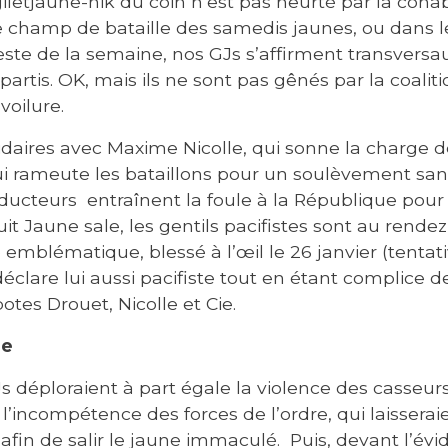
giletjaune-nik du coin n’est pas heurté par la cohab
e champ de bataille des samedis jaunes, ou dans le
ste de la semaine, nos GJs s’affirment transversaux
partis. OK, mais ils ne sont pas gênés par la coalit
voilure.
lidaires avec Maxime Nicolle, qui sonne la charge d
qui rameute les bataillons pour un soulèvement sa
ucteurs entraînent la foule à la République pour d
it Jaune sale, les gentils pacifistes sont au rend
 emblématique, blessé à l’œil le 26 janvier (tentat
 déclare lui aussi pacifiste tout en étant complice 
potes Drouet, Nicolle et Cie.
ne
s déploraient à part égale la violence des casseur
 l’incompétence des forces de l’ordre, qui laisseraie
afin de salir le jaune immaculé. Puis, devant l’év