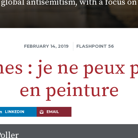
 global antisemitism, with a focus o
FEBRUARY 14, 2019
FLASHPOINT 56
nes : je ne peux p
en peinture
LINKEDIN
EMAIL
oller