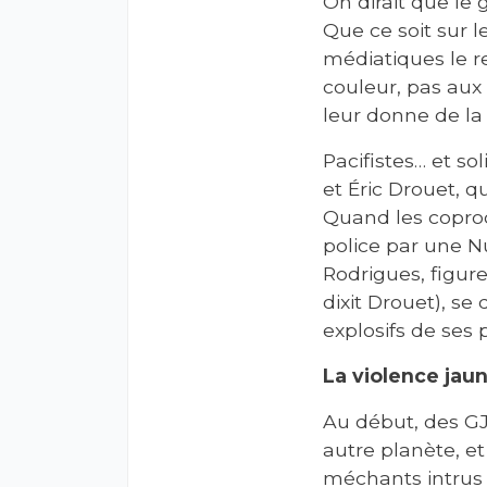
On dirait que le 
Que ce soit sur l
médiatiques le re
couleur, pas aux 
leur donne de la 
Pacifistes… et so
et Éric Drouet, 
Quand les coprod
police par une Nu
Rodrigues, figure
dixit Drouet), se
explosifs de ses 
La violence jau
Au début, des GJ
autre planète, et
méchants intrus 