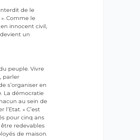
nterdit de le
s ». Comme le
n innocent civil,
 devient un
du peuple. Vivre
, parler
 de s’organiser en
. La démocratie
Chacun au sein de
l’Etat. « C’est
llés pour cinq ans
 être redevables
ployés de maison.