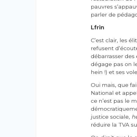
pauvres s’appauv
parler de pédagog
Lfrin
C’est clair, les é
refusent d’écoute
débarrasser des 
dégage pas on l
hein !) et ses v
Oui mais, que f
National et app
ce n’est pas le m
démocratiquement
justice sociale,
he
réduire la TVA su