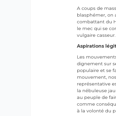
A coups de massue
blasphémer, on a 
combattant du Ha
le mec qui se co
vulgaire casseur.
Aspirations légi
Les mouvements t
dignement sur ses
populaire et se f
mouvement, nos 
représentative e
la nébuleuse jaun
au peuple de faire
comme conséquenc
à la volonté du 