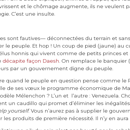
rissent et le chômage augmente, ils ne veulent 
ie. C’est une insulte.
lites sont fautives— déconnectées du terrain et sans p
r le peuple. Et hop ! Un coup de pied (jaune) au c
élus honnis qui vivent comme de petits princes et
e
décapite façon Daesh
. On remplace le banquier (
oleurs par un gouvernement digne du peuple.
aire quand le peuple en question pense comme l
elle de ses vœux le programme économique de Mar
odèle Mélenchon ? L’un et l’autre : Venezuela. Cho
 un caudillo qui promet d’éliminer les inégalités 
lp yourself
. Vous n’aurez pas à supplier le gouve
r les produits de première nécessité. Il n’y en aura 