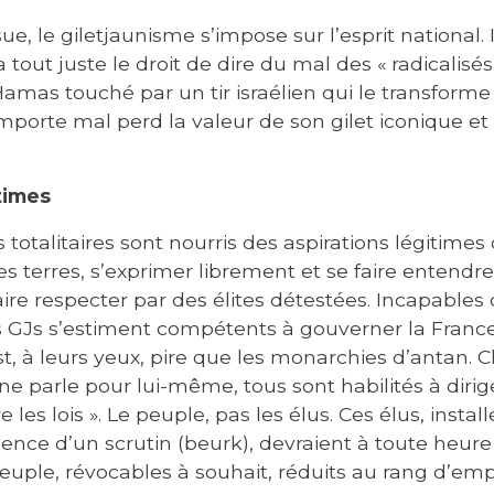
, le giletjaunisme s’impose sur l’esprit national. I
tout juste le droit de dire du mal des « radicalisé
mas touché par un tir israélien qui le transforme e
mporte mal perd la valeur de son gilet iconique et
times
otalitaires sont nourris des aspirations légitimes 
 terres, s’exprimer librement et se faire entendre
aire respecter par des élites détestées. Incapables
GJs s’estiment compétents à gouverner la France
st, à leurs yeux, pire que les monarchies d’antan. 
e parle pour lui-même, tous sont habilités à diriger 
 les lois ». Le peuple, pas les élus. Ces élus, insta
e d’un scrutin (beurk), devraient à toute heure
peuple, révocables à souhait, réduits au rang d’em