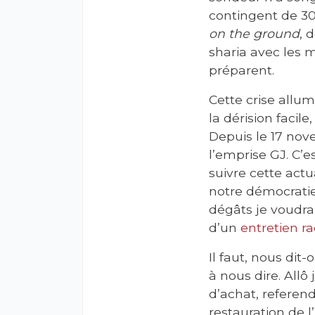
contingent de 3
on the ground
, 
sharia avec les 
préparent.
Cette crise allume
la dérision facile
Depuis le 17 nov
l’emprise GJ. C’e
suivre cette actu
notre démocratie 
dégâts je voudra
d’un
entretien r
Il faut, nous dit
à nous dire. All
d’achat, referen
restauration de l’