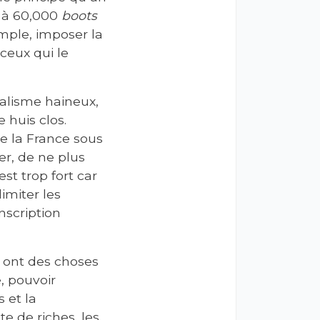
 à 60,000
boots
emple, imposer la
ceux qui le
italisme haineux,
e huis clos.
de la France sous
er, de ne plus
st trop fort car
imiter les
anscription
ls ont des choses
, pouvoir
 et la
te de riches, les