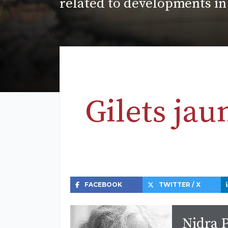
related to developments in
Gilets jau
FACEBOOK
TWITTER / X
Nidra P