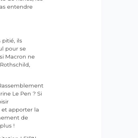
pas entendre
itié, ils
ul pour se
 si Macron ne
Rothschild,
e Rassemblement
ine Le Pen ? Si
isir
et apporter la
rnement de
plus !