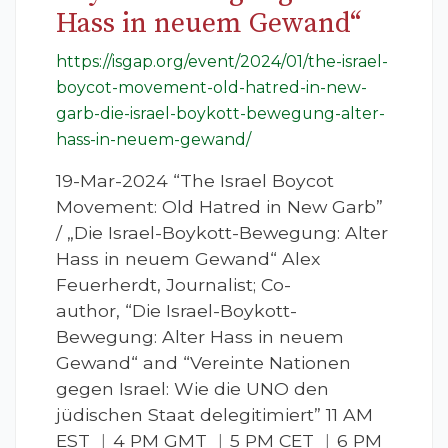
Hass in neuem Gewand“
https://isgap.org/event/2024/01/the-israel-
boycot-movement-old-hatred-in-new-
garb-die-israel-boykott-bewegung-alter-
hass-in-neuem-gewand/
19-Mar-2024 “The Israel Boycot
Movement: Old Hatred in New Garb”
/ „Die Israel-Boykott-Bewegung: Alter
Hass in neuem Gewand“ Alex
Feuerherdt, Journalist; Co-
author, “Die Israel-Boykott-
Bewegung: Alter Hass in neuem
Gewand“ and “Vereinte Nationen
gegen Israel: Wie die UNO den
jüdischen Staat delegitimiert” 11 AM
EST ︱4 PM GMT ︱5 PM CET ︱6 PM